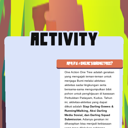
Apa itu #OneActionOneTree?
One Action One Tree adalah gerakan
yang mengajak teman-teman untuk
menjaga Bumi melalui aktivitas-
aktivitas sadar lingkungan serta
bersama-sama mengumpulkan bibit
pohon untuk penghijauan di kawasan
Perbukitan Patiayam, Kudus. Tahun
ini, aktivitas-aktivitas yang dapat
diikuti adalah
Siap Darling Gowes &
Running/Walking, Aksi Darling
Media Sosial, dan Darling Squad
Submission
. Adanya gerakan ini
diharapkan bisa menjadi kebiasaan
yang terus dilakukan sehingga